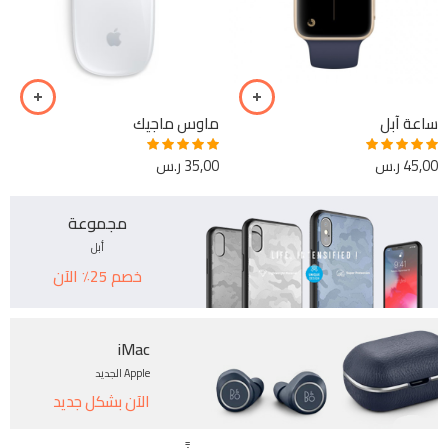
ساعة آبل
ماوس ماجيك
45,00
ر.س
35,00
ر.س
Rated
5.00
Rated
5.00
out of 5
out of 5
مجموعة
أبل
خصم 25٪ الآن
iMac
Apple الجديد
الآن بشكل جديد