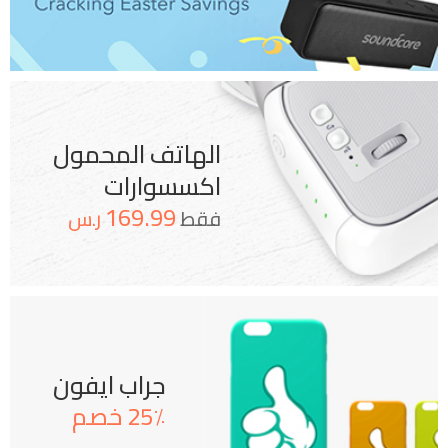
الهاتف المحمول
اكسسوارات
169.99
فقط
ر.س
جراب ايفون
25٪ خصم