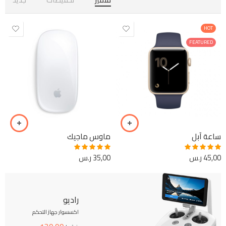
HOT
FEATURED
ساعة آبل
ماوس ماجيك
45,00
ر.س
35,00
ر.س
Rated
5.00
Rated
5.00
out of 5
out of 5
راديو
اكسسوار جهاز التحكم