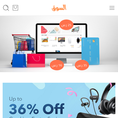
25
ر.س
16
ر.س
35
ر.س