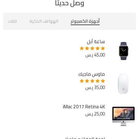
وصل حديثًا
أجهزة الكمبيوتر
الهواتف الذكية
تابلت
ساعة آبل
45,00
ر.س
Rated
5.00
out of 5
ماوس ماجيك
35,00
ر.س
Rated
5.00
out of 5
iMac 2017 Retina 4K
25,00
ر.س