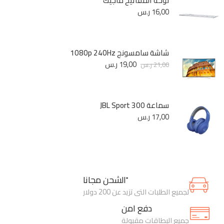
لوحة المفاتيح ماجيك
16,00
ر.س
شاشة سامسونج 1080p 240Hz
19,00
ر.س
21,00
ر.س
سماعة JBL Sport 300
17,00
ر.س
ًالشحن مجانا
لجميع الطلبات التي تزيد عن 200 دولار
دفع امن
جميع البطاقات مقبولة