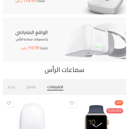
139.99
فقط
ر.س
الواقع الافتراضي
إكسسوارات سماعة الرأس
59.99
فقط
ر.س
سماعات الرأس
تخفيضات
متميز
جديد
HOT
FEATURED